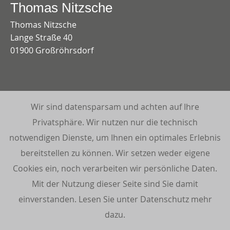
Thomas Nitzsche
Thomas Nitzsche
Lange Straße 40
01900 Großröhrsdorf
Impressum
Datenschutzerklärung
Wir sind datensparsam und achten auf Ihre
Wir sind datensparsam und achten auf Ihre
Privatsphäre. Wir nutzen nur die technisch
Privatsphäre. Wir nutzen nur die technisch
Kundenstimmen:
notwendigen Dienste, um Ihnen ein optimales Erlebnis
notwendigen Dienste, um Ihnen ein optimales Erlebnis
5 Sterne aus 3 Bewertungen auf Google
bereitstellen zu können. Wir setzen weder eigene
bereitstellen zu können. Wir setzen weder eigene
Cookies ein, noch verarbeiten wir persönliche Daten.
Cookies ein, noch verarbeiten wir persönliche Daten.
Mit der Nutzung dieser Seite sind Sie damit
Mit der Nutzung dieser Seite sind Sie damit
einverstanden. Lesen Sie unter Datenschutz mehr
einverstanden. Lesen Sie unter Datenschutz mehr
dazu.
dazu.