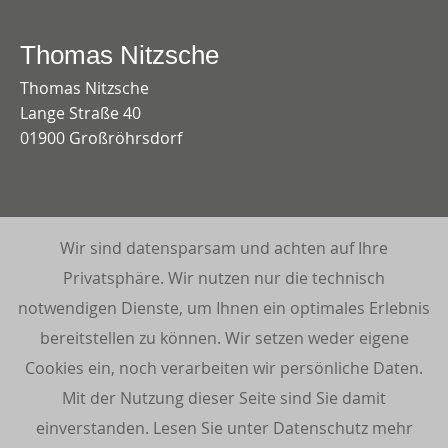
Thomas Nitzsche
Thomas Nitzsche
Lange Straße 40
01900 Großröhrsdorf
Impressum
Wir sind datensparsam und achten auf Ihre
Wir sind datensparsam und achten auf Ihre
Datenschutzerklärung
Privatsphäre. Wir nutzen nur die technisch
Privatsphäre. Wir nutzen nur die technisch
Kundenstimmen:
notwendigen Dienste, um Ihnen ein optimales Erlebnis
notwendigen Dienste, um Ihnen ein optimales Erlebnis
5 Sterne aus 3 Bewertungen auf Google
bereitstellen zu können. Wir setzen weder eigene
bereitstellen zu können. Wir setzen weder eigene
Cookies ein, noch verarbeiten wir persönliche Daten.
Cookies ein, noch verarbeiten wir persönliche Daten.
Mit der Nutzung dieser Seite sind Sie damit
Mit der Nutzung dieser Seite sind Sie damit
einverstanden. Lesen Sie unter Datenschutz mehr
einverstanden. Lesen Sie unter Datenschutz mehr