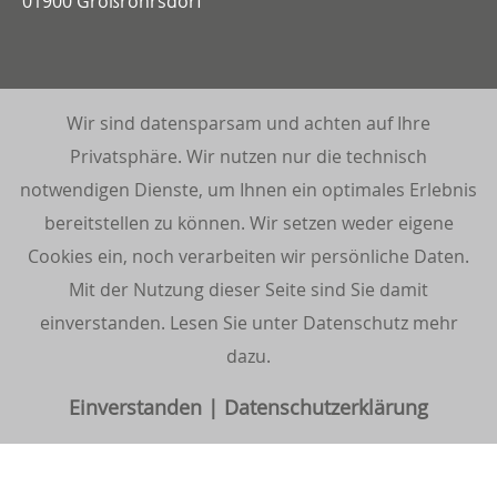
01900 Großröhrsdorf
Impressum
Datenschutzerklärung
Wir sind datensparsam und achten auf Ihre
Wir sind datensparsam und achten auf Ihre
Privatsphäre. Wir nutzen nur die technisch
Privatsphäre. Wir nutzen nur die technisch
Kundenstimmen:
notwendigen Dienste, um Ihnen ein optimales Erlebnis
notwendigen Dienste, um Ihnen ein optimales Erlebnis
5 Sterne aus 3 Bewertungen auf Google
bereitstellen zu können. Wir setzen weder eigene
bereitstellen zu können. Wir setzen weder eigene
Cookies ein, noch verarbeiten wir persönliche Daten.
Cookies ein, noch verarbeiten wir persönliche Daten.
Mit der Nutzung dieser Seite sind Sie damit
Mit der Nutzung dieser Seite sind Sie damit
einverstanden. Lesen Sie unter Datenschutz mehr
einverstanden. Lesen Sie unter Datenschutz mehr
dazu.
dazu.
Einverstanden
Einverstanden
|
|
Datenschutzerklärung
Datenschutzerklärung